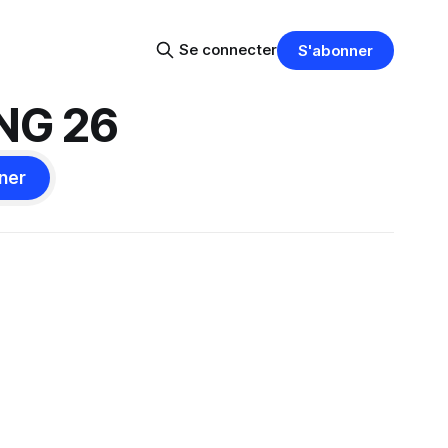
Se connecter
S'abonner
ANG 26
ner