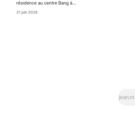
résidence au centre Bang à
Chicoutimi. Cette résidence est
21 juin 2026
possible grâce à une collaboration
entre le BPS22, le musée d’art
contemporain à Charleroi et le
centre Bang, avec le soutien du
Conseil des arts et des lettres du
Québec. J’