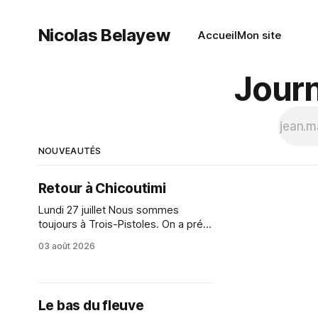
Nicolas Belayew
Accueil
Mon site
Journ
NOUVEAUTÉS
Retour à Chicoutimi
Lundi 27 juillet Nous sommes
toujours à Trois-Pistoles. On a prévu
aujourd'hui de profiter de la journée
03 août 2026
pour faire un peu de tourisme dans
la région. Notre plan avec Corinne
est d'aller visiter le parc du Bic.
Évidemment, avec un nom pareil,
Le bas du fleuve
elle est emballée