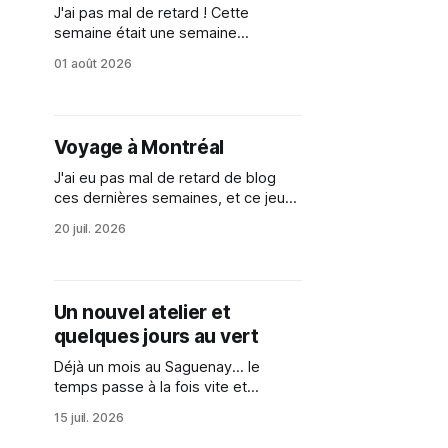
J'ai pas mal de retard ! Cette
semaine était une semaine
itinérante, j'ai eu plus de difficulté à
01 août 2026
me poser pour écrire. Voici malgré
tout des nouvelles de la semaine
passée. J'essaye de reprendre le
rythme pour le prochain blog ! Lundi
Voyage à Montréal
20 juillet En matinée
J'ai eu pas mal de retard de blog
ces dernières semaines, et ce jeudi
soir je suis dans le train pour
20 juil. 2026
Montréal, ce qui me laisse du temps
pour écrire, donc je prends un peu
d'avance ! D'ailleurs ce train, c'est
une expérience
Un nouvel atelier et
quelques jours au vert
Déjà un mois au Saguenay... le
temps passe à la fois vite et
lentement... entouré et solitaire.
15 juil. 2026
C'est une expérience tout en
contraste cette résidence ! Cette