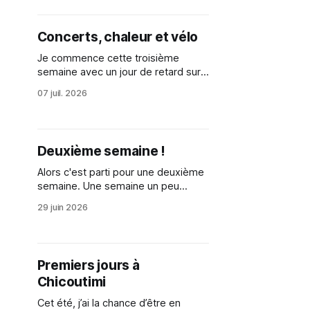
semaine, je vous emmène manger
des hotdogs et passer du temps
Concerts, chaleur et vélo
chez mes amis Karine et Berthier à
Charlevoix. Lundi 6 juillet
Je commence cette troisième
semaine avec un jour de retard sur
mon planning de blog. Pas évident
07 juil. 2026
de garder la cadence. Cette
semaine est justement celle d'un
rythme un peu différent, petit à petit
moins connecté à mon travail en
Deuxième semaine !
Belgique. Une semaine avec
beaucoup de rencontres, de
Alors c'est parti pour une deuxième
semaine. Une semaine un peu
particulière parce que c'est la
29 juin 2026
semaine de la Saint-Jean, donc la
fête du Québec. Toujours pas mal
de graphisme à terminer, mais aussi
la mise en chantier de certains
Premiers jours à
projets artistiques. Il est déjà
Chicoutimi
Cet été, j’ai la chance d’être en